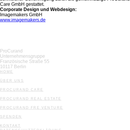
Care GmbH gestattet.
Corporate Design und Webdesign:
Imagemakers GmbH
www.imagemakers.de
ProCurand
Unternehmensgruppe
Französische Straße 55
10117 Berlin
HOME
ÜBER UNS
PROCURAND CARE
PROCURAND REAL ESTATE
PROCURAND FRE VENTURE
SPENDEN
KONTAKT