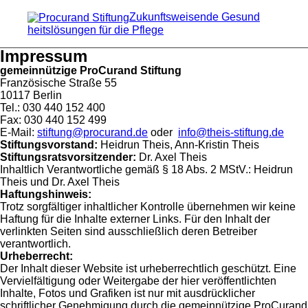
Skip
to
Zukunftsweisende Gesund
the
heitslösungen für die Pflege
content
Impressum
gemeinnützige ProCurand Stiftung
Französische Straße 55
10117 Berlin
Tel.: 030 440 152 400
Fax: 030 440 152 499
E-Mail:
stiftung@procurand.de
oder
info@theis-stiftung.de
Stiftungsvorstand:
Heidrun Theis, Ann-Kristin Theis
Stiftungsratsvorsitzender:
Dr. Axel Theis
Inhaltlich Verantwortliche gemäß § 18 Abs. 2 MStV.: Heidrun
Theis und Dr. Axel Theis
Haftungshinweis:
Trotz sorgfältiger inhaltlicher Kontrolle übernehmen wir keine
Haftung für die Inhalte externer Links. Für den Inhalt der
verlinkten Seiten sind ausschließlich deren Betreiber
verantwortlich.
Urheberrecht:
Der Inhalt dieser Website ist urheberrechtlich geschützt. Eine
Vervielfältigung oder Weitergabe der hier veröffentlichten
Inhalte, Fotos und Grafiken ist nur mit ausdrücklicher
schriftlicher Genehmigung durch die gemeinnützige ProCurand