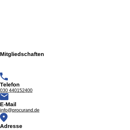
Ann-Kristin Theis
Mitglied des Vorstands
Masako Katagami-Theis
Mitglied des Stiftungsrats
Mitgliedschaften
Telefon
030 440152400
E-Mail
info@procurand.de
Adresse