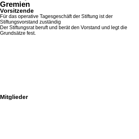
Gremien
Vorsitzende
Für das operative Tagesgeschäft der Stiftung ist der
Stiftungsvorstand zuständig
Der Stiftungsrat beruft und berät den Vorstand und legt die
Grundsätze fest.
Dr. Axel Theis
Stiftungsrats-Vorsitzender
Heidrun Theis
Vorstands-Vorsitzende
Mitglieder
Marc Theis
Mitglied des Stiftungsrats
Dr. Ricarda Theis
Mitglied des Stiftungsrats