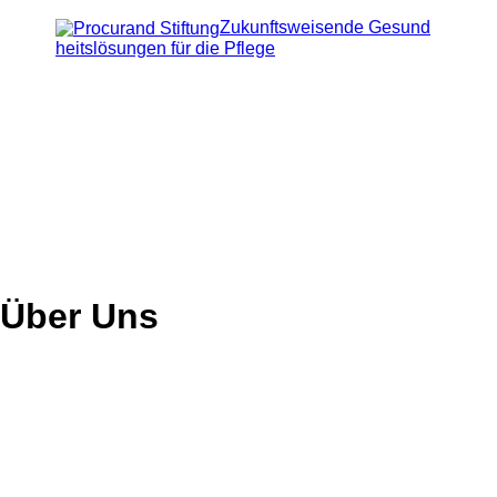
Skip
to
Zukunftsweisende Gesund
the
heitslösungen für die Pflege
content
Über Uns