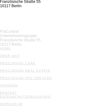
Französische Straße 55
10117 Berlin
ProCurand
Unternehmensgruppe
Französische Straße 55
10117 Berlin
HOME
ÜBER UNS
PROCURAND CARE
PROCURAND REAL ESTATE
PROCURAND FRE VENTURE
SPENDEN
KONTAKT
DATENSCHUTZERKLÄRUNG
IMPRESSUM