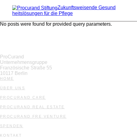
Skip
to
Zukunftsweisende Gesund
the
heitslösungen für die Pflege
content
No posts were found for provided query parameters.
ProCurand
Unternehmensgruppe
Französische Straße 55
10117 Berlin
HOME
ÜBER UNS
PROCURAND CARE
PROCURAND REAL ESTATE
PROCURAND FRE VENTURE
SPENDEN
KONTAKT